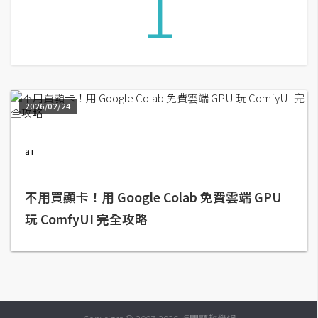
1
G
e
m
i
2026/02/24
n
i
ai
A
I
生
成
不用買顯卡！用 Google Colab 免費雲端 GPU
玩 ComfyUI 完全攻略
圖
片
影
片