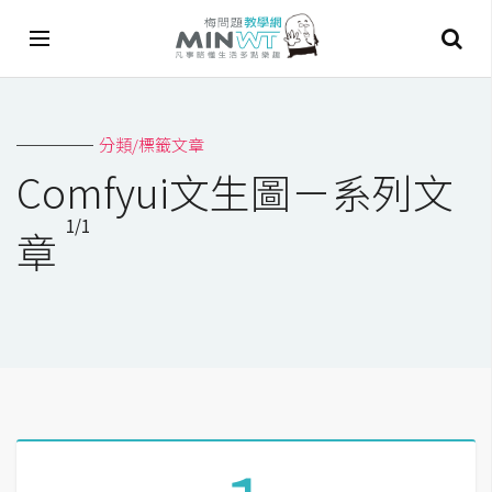
A
分類/標籤文章
I
Comfyui文生圖－系列文
A
1/1
I
章
工
具
C
h
a
t
G
P
T