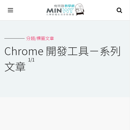
A
分類/標籤文章
I
Chrome 開發工具－系列
A
1/1
I
文章
工
具
C
h
a
t
G
P
T