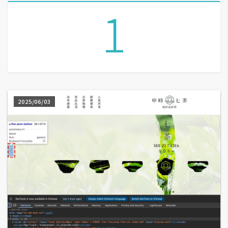
1
A
I
應
用
設
計
2025/06/03
網
站
影
像
A
d
o