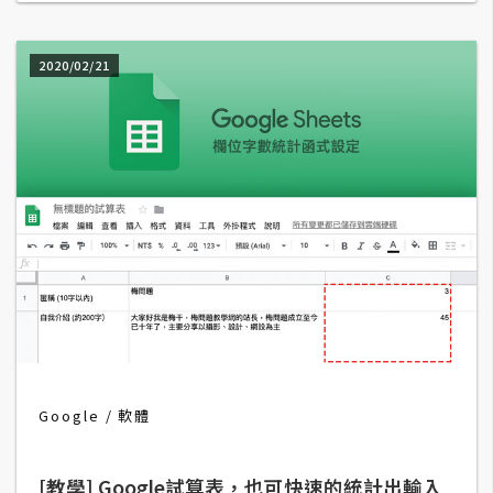
W
2020/02/21
o
o
C
o
m
m
e
r
c
e
金
流
Google
軟體
物
流
[教學] Google試算表，也可快速的統計出輸入