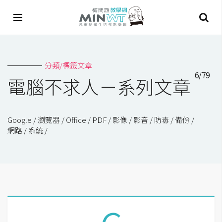
A
分類/標籤文章
I
6/79
電腦不求人－系列文章
A
I
工
具
Google
瀏覽器
Office
PDF
影像
影音
防毒
備份
網路
系統
C
h
a
t
G
P
T