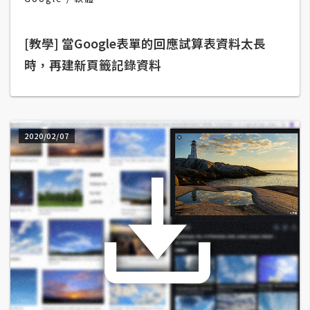
空
間
[教學] 當Google表單的回應試算表資料太長
時，再建新頁籤記錄資料
網
頁
設
計
2020/02/07
前
端
H
T
M
L
/
C