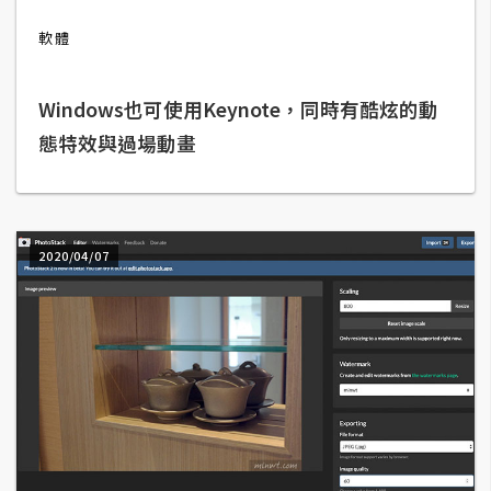
b
e
軟體
P
Windows也可使用Keynote，同時有酷炫的動
h
o
態特效與過場動畫
t
o
s
h
2020/04/07
o
p
I
l
l
u
s