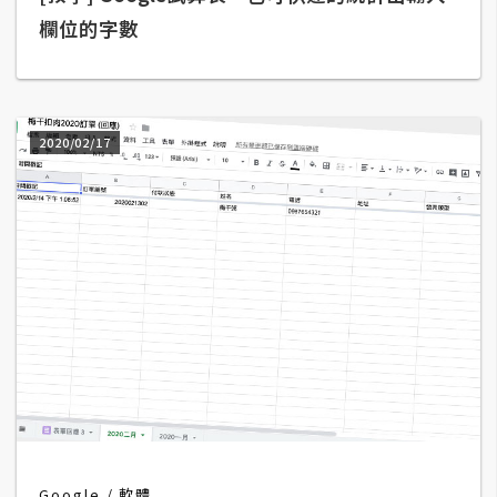
架
欄位的字數
設
主
機
2020/02/17
與
網
域
S
E
O
工
具
免
費
Google
軟體