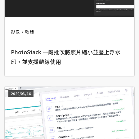
t
r
a
t
影像
軟體
o
r
PhotoStack 一鍵批次將照片縮小並壓上浮水
印，並支援離線使用
去
背
與
合
成
2020/03/16
攝
影
商
品