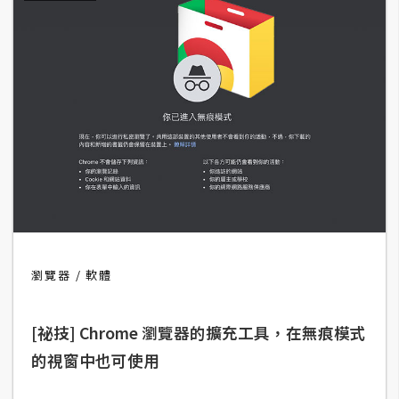
d
P
r
e
s
s
安
裝
與
設
定
外
瀏覽器
軟體
掛
實
[祕技] Chrome 瀏覽器的擴充工具，在無痕模式
作
的視窗中也可使用
電
商