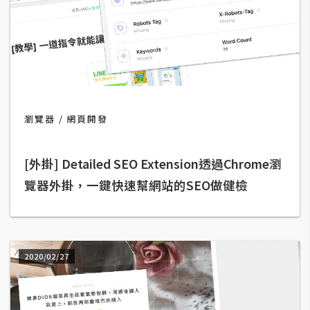
攝
影
手
機
攝
瀏覽器
網頁開發
影
[外掛] Detailed SEO Extension透過Chrome瀏
器
覽器外掛，一鍵快速幫網站的SEO做健檢
材
操
控
資
源
2020/02/27
免