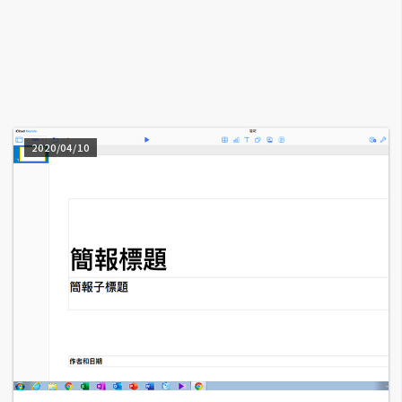
A
I
應
用
設
計
2020/04/10
網
站
影
像
A
d
o