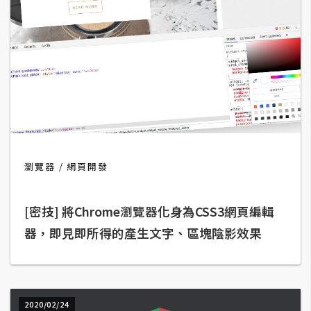
費
圖
庫
免
費
字
型
瀏覽器
網頁開發
網
站
[密技] 將Chrome瀏覽器化身為CSS3網頁編輯
架
器，即見即所得的產生文字、區塊陰影效果
設
W
o
r
2020/02/24